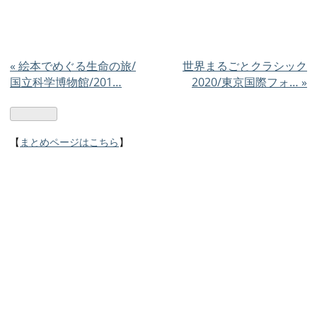
«
絵本でめぐる生命の旅/
世界まるごとクラシック
国立科学博物館/201…
2020/東京国際フォ…
»
【
まとめページはこちら
】