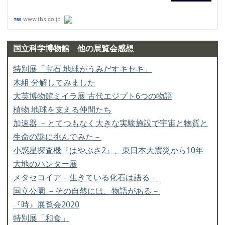
国立科学博物館 他の展覧会感想
特別展「宝石 地球がうみだすキセキ」
木組 分解してみました
大英博物館ミイラ展 古代エジプト6つの物語
植物 地球を支える仲間たち
加速器 －とてつもなく大きな実験施設で宇宙と物質と
生命の謎に挑んでみた－
小惑星探査機『はやぶさ2』、東日本大震災から10年
大地のハンター展
メタセコイア－生きている化石は語る－
国立公園 －その自然には、物語がある－
『時』展覧会2020
特別展「和食」