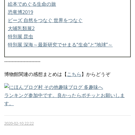
絵本でめぐる生命の旅
恐竜博2019
ビーズ 自然をつなぐ 世界をつなぐ
大哺乳類展2
特別展 昆虫
特別展 深海～最新研究でせまる“生命”と“地球”～
------------------------
博物館関連の感想まとめは【
こちら
】からどうぞ
ランキング参加中です。良かったらポチッとお願いしま
す。
2020-02-10 22:22